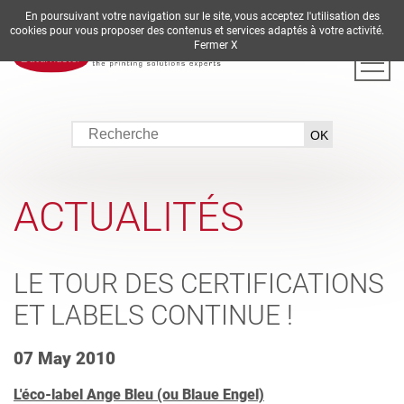
En poursuivant votre navigation sur le site, vous acceptez l'utilisation des
DE
EN
ES
FR
IT
cookies pour vous proposer des contenus et services adaptés à votre activité.
Fermer X
ACTUALITÉS
LE TOUR DES CERTIFICATIONS
ET LABELS CONTINUE !
07 May 2010
L'éco-label Ange Bleu (ou Blaue Engel)