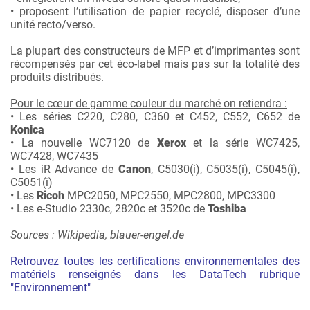
• proposent l’utilisation de papier recyclé, disposer d’une
unité recto/verso.
La plupart des constructeurs de MFP et d’imprimantes sont
récompensés par cet éco-label mais pas sur la totalité des
produits distribués.
Pour le cœur de gamme couleur du marché on retiendra :
• Les séries C220, C280, C360 et C452, C552, C652 de
Konica
• La nouvelle WC7120 de
Xerox
et la série WC7425,
WC7428, WC7435
• Les iR Advance de
Canon
, C5030(i), C5035(i), C5045(i),
C5051(i)
• Les
Ricoh
MPC2050, MPC2550, MPC2800, MPC3300
• Les e-Studio 2330c, 2820c et 3520c de
Toshiba
Sources : Wikipedia, blauer-engel.de
Retrouvez toutes les certifications environnementales des
matériels renseignés dans les DataTech rubrique
"Environnement"