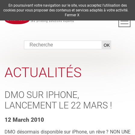
En poursuivant votre navigation sur le site, vous acceptez l'utilisation des
DE
EN
ES
FR
IT
cookies pour vous proposer des contenus et services adaptés à votre activité.
Fermer X
ACTUALITÉS
DMO SUR IPHONE,
LANCEMENT LE 22 MARS !
12 March 2010
DMO désormais disponible sur iPhone, un rêve ? NON UNE