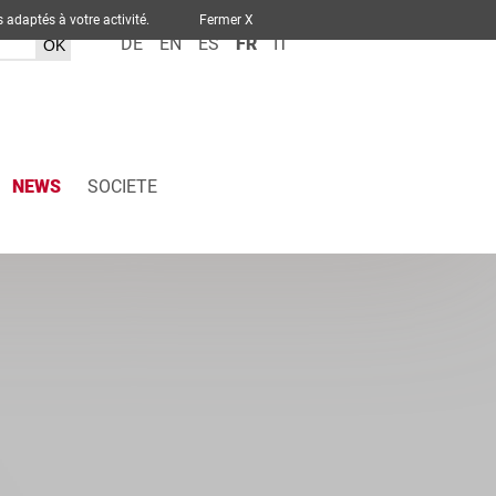
ervices adaptés à votre activité.
Fermer X
DE
EN
ES
FR
IT
NEWS
SOCIETE