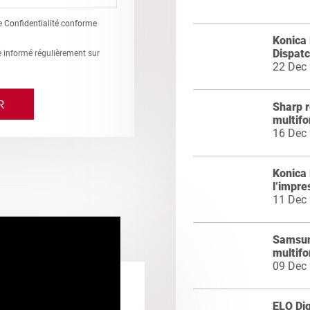
e Confidentialité conforme
Konica 
Dispat
re informé régulièrement sur
22 Dec
Sharp 
multifo
16 Dec
Konica 
l’impre
11 Dec
Samsun
multifo
09 Dec
ELO Dig