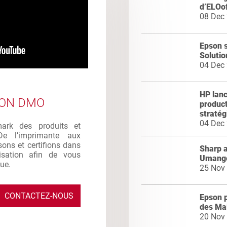
d’ELOof
08 Dec
Epson 
Solutio
04 Dec
HP lan
ION DMO
product
stratég
04 Dec
mark des produits et
De l’imprimante aux
sons et certifions dans
Sharp a
ilisation afin de vous
Umang
que.
25 Nov
CONTACTEZ-NOUS
Epson p
des Ma
20 Nov