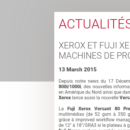
ACTUALITÉ
XEROX ET FUJI X
MACHINES DE PR
13 March 2015
Depuis notre news du 17 Décemb
800i/1000i
, des nouvelles inform
en Amérique du Nord ainsi que dans
Xerox
lance aussi la nouvelle
Vers
La
Fuji Xerox Versant 80 Pr
multimédias (de 52 gsm à 350 gs
grâce à improved workflow manage
de 12" à 18"/SRA3 si le plateau à g