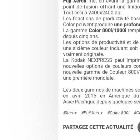
Fuji Xerox
met en avant la gamme
point de fusion offrant une finit
Tout ceci à 2400x2400 dpi.
Les fonctions de productivité basé
Color peuvent produire
une profon
La gamme
Color 800i/1000i
rempl
depuis cinq ans.
Les options de productivité et de
une sixième couleur, incluant soit
vraiment originale.
La Kodak NEXPRESS peut imprimer
nouvelles options de couleurs co
nouvelle gamme de Couleur 800i/10
une première mondiale.
Les deux gammes de machines sont
en avril 2015 en Amérique du 
Asie/Pacifique depuis quelques se
#Xerox
#Fuji Xerox
#Color 800i
#Co
PARTAGEZ CETTE ACTUALITÉ