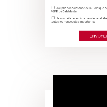
J'ai pris connaissance de la
Politique d
RGPD
de
DataMaster
Je souhaite recevoir la newsletter et êt
toutes les nouveautés importantes