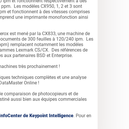
 ipm et fonctionnent respectivement à des
5 ppm. Les modèles CX950, 1, 2 et 3 sont
pm et fonctionnent à des vitesses comprises
mprend une imprimante monofonction ainsi
erox est mené par la CX833, une machine de
documents de 300 feuilles à 120/240 ipm. Les
 ppm) remplacent notamment les modèles
 gammes Lexmark CS/CX. Des références de
 aux partenaires BSD et Enterprise.
machines très prochainement !
stiques techniques complètes et une analyse
 DataMaster Online !
 de comparaison de photocopieurs et de
stiné aussi bien aux équipes commerciales
InfoCenter de Keypoint Intelligence
. Pour en