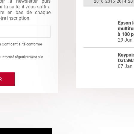
oir la newsletter puis
2016
2015
2014
20
la suite, il vous suffira
gure en bas de chaque
tre inscription.
Epson 
multifo
à 100 
29 Jun
e Confidentialité conforme
Keypoin
re informé régulièrement sur
DataMa
07 Jan