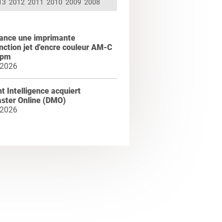
13
2012
2011
2010
2009
2008
lance une imprimante
nction jet d'encre couleur AM-C
ppm
 2026
t Intelligence acquiert
ster Online (DMO)
 2026