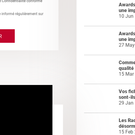
e Confidentialité conforme
Awards 
une im
re informé régulièrement sur
10 Jun
Awards 
une im
27 May
Commen
qualité
15 Mar
Vos fic
sont-il
29 Jan
Les Ra
désorm
15 Feb