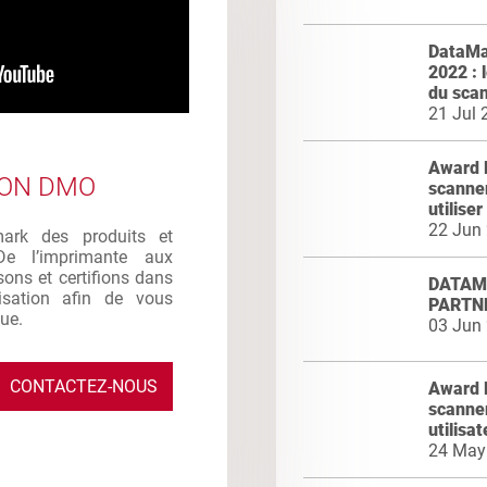
DataMa
2022 : 
du scann
21 Jul 
Award 
ION DMO
scanner
utiliser
22 Jun
mark des produits et
De l’imprimante aux
sons et certifions dans
DATAMA
ilisation afin de vous
PARTN
que.
03 Jun
CONTACTEZ-NOUS
Award 
scanner
utilisat
24 May