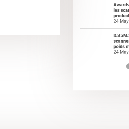
Awards
les sca
product
24 May
DataMa
scanner
poids e
24 May