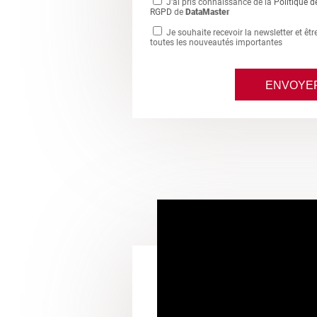
J'ai pris connaissance de la
Politique d
RGPD
de
DataMaster
Je souhaite recevoir la newsletter et êt
toutes les nouveautés importantes