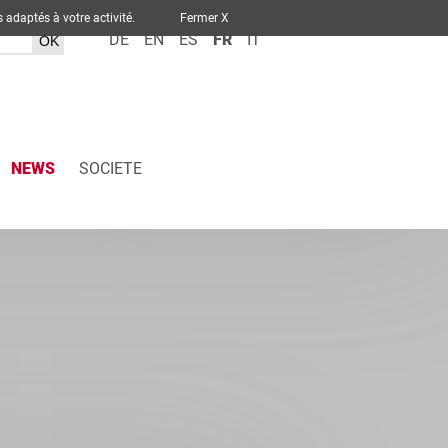
ervices adaptés à votre activité.
Fermer X
DE
EN
ES
FR
IT
NEWS
SOCIETE