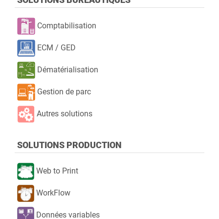
Comptabilisation
Multifonctions
ECM / GED
Imprimantes
Dématérialisation
Scanners
Gestion de parc
Format A4
Autres solutions
Format A3
Noir & Blanc
SOLUTIONS PRODUCTION
Couleur
Web to Print
MARQUES
WorkFlow
toutes
Données variables