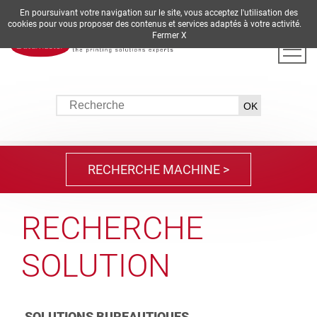
En poursuivant votre navigation sur le site, vous acceptez l'utilisation des
DE
EN
ES
FR
IT
cookies pour vous proposer des contenus et services adaptés à votre activité.
Fermer X
RECHERCHE SOLUTION >
RECHERCHE MACHINE >
RECHERCHE
RECHERCHE
SOLUTION
MACHINE
SOLUTIONS BUREAUTIQUES
FONCTIONNALITÉS PRINCIPALES