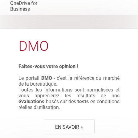
ppm
< 20
ppm
20-29
ppm
30-39
ppm
40-49
DMO
ppm
50-59
ppm
60-79
Faites-vous votre opinion !
ppm
80-100
ppm
> 100
Le portail
DMO
- c'est la référence du marché
de la bureautique.
Toutes les informations sont normalisées et
vous apprécierez les résultats de nos
évaluations
basés sur des
tests
en conditions
réelles d'utilisation.
EN SAVOIR +