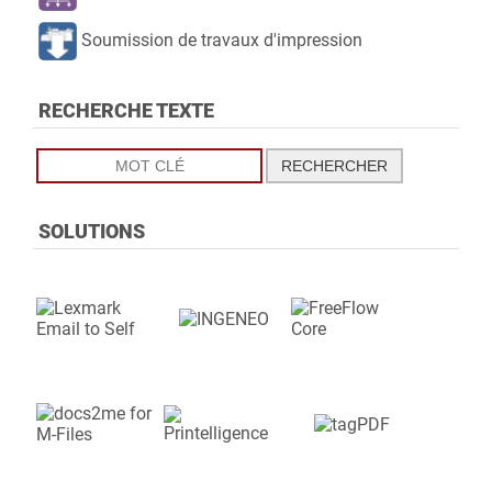
Avision
Brother
Soumission de travaux d'impression
Canon
Dell
RECHERCHE TEXTE
Develop
Epson
Fuji Xerox
SOLUTIONS
Fujifilm
HP
Katun
Kodak
Kodak Alaris
Konica Minolta
Kyocera
Lexmark