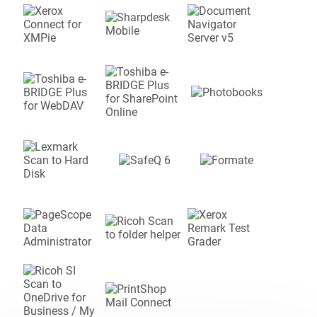
Nashuatec
Oce
Oki
Olivetti
Panasonic
PRINTRONIX
Rex-Rotary
Ricoh
Riso
Sharp
Toshiba
Triumph-Adler
Utax
Xerox
VITESSE
(PPM = PAGE PAR MINUTE)