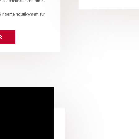
e Confidentialité conforme
re informé régulièrement sur