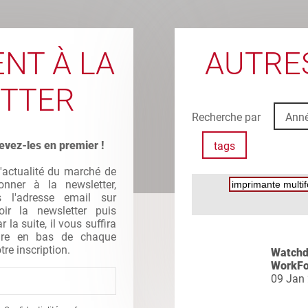
NT À LA
AUTRES
TTER
Recherche par
Ann
evez-les en premier !
tags
l'actualité du marché de
nner à la newsletter,
s l'adresse email sur
oir la newsletter puis
la suite, il vous suffira
gure en bas de chaque
tre inscription.
Watchdo
WorkFo
09 Jan