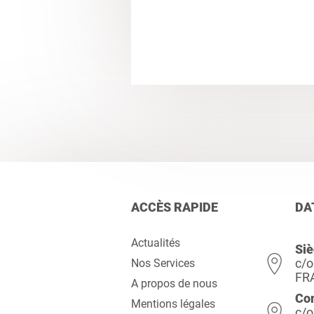
ACCÈS RAPIDE
DA
Actualités
Siè
c/o
Nos Services
FR
A propos de nous
Co
Mentions légales
c/o