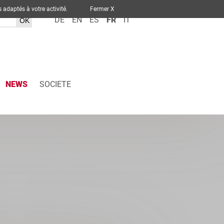
ervices adaptés à votre activité.
Fermer X
DE
EN
ES
FR
IT
NEWS
SOCIETE