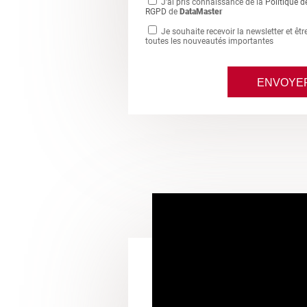
J'ai pris connaissance de la
Politique d
RGPD
de
DataMaster
Je souhaite recevoir la newsletter et êt
toutes les nouveautés importantes