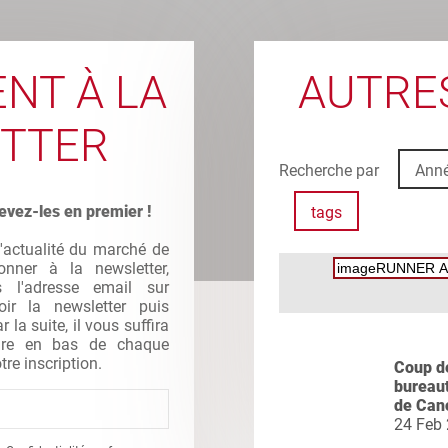
NT À LA
AUTRES
TTER
Recherche par
Ann
evez-les en premier !
tags
l'actualité du marché de
nner à la newsletter,
s l'adresse email sur
oir la newsletter puis
la suite, il vous suffira
gure en bas de chaque
tre inscription.
Coup d
bureau
de Cano
24 Feb