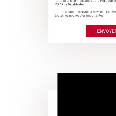
J'ai pris connaissance de la
Politique d
RGPD
de
DataMaster
Je souhaite recevoir la newsletter et êt
toutes les nouveautés importantes