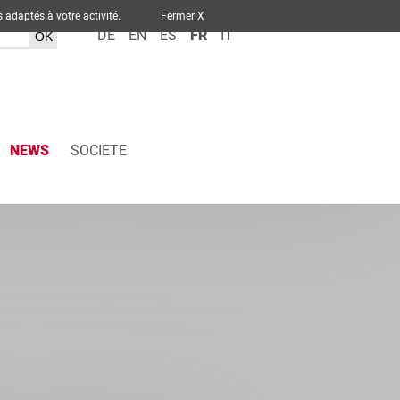
ervices adaptés à votre activité.
Fermer X
DE
EN
ES
FR
IT
NEWS
SOCIETE