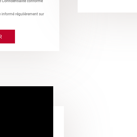
e Confidentialité conforme
re informé régulièrement sur