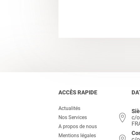
ACCÈS RAPIDE
DA
Actualités
Siè
c/o
Nos Services
FR
A propos de nous
Co
Mentions légales
c/o