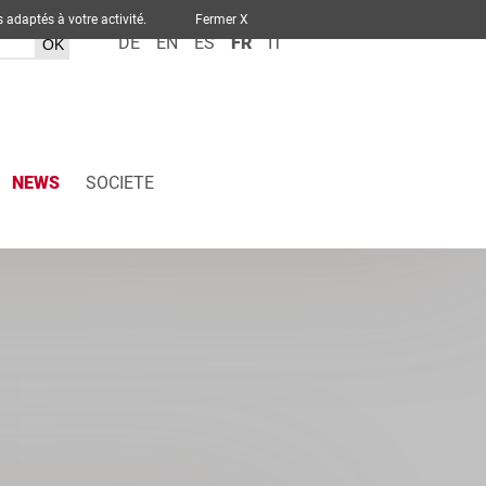
ervices adaptés à votre activité.
Fermer X
DE
EN
ES
FR
IT
NEWS
SOCIETE