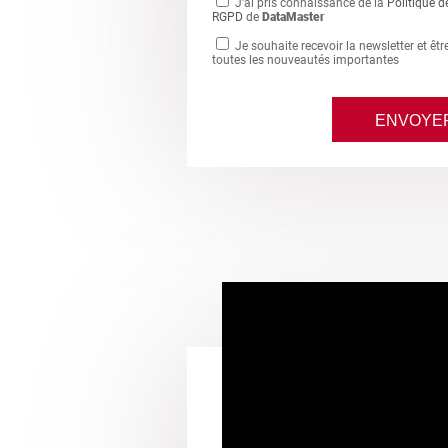
J'ai pris connaissance de la
Politique d
RGPD
de
DataMaster
Je souhaite recevoir la newsletter et êt
toutes les nouveautés importantes