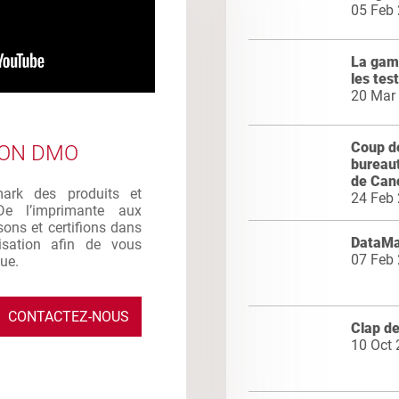
05 Feb
La gam
les tes
20 Mar
Coup d
ION DMO
bureau
de Cano
mark des produits et
24 Feb
De l’imprimante aux
sons et certifions dans
DataMa
ilisation afin de vous
07 Feb
que.
CONTACTEZ-NOUS
Clap de
10 Oct