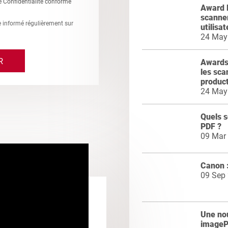
e Confidentialité conforme
Award 
scanner
re informé régulièrement sur
utilisat
24 May
Awards
les sca
product
24 May
Quels s
PDF ?
09 Mar
Canon 
09 Sep
Une nou
imageP