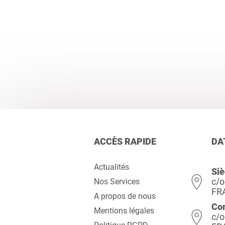
ACCÈS RAPIDE
DA
Actualités
Siè
c/o
Nos Services
FR
A propos de nous
Co
Mentions légales
c/o