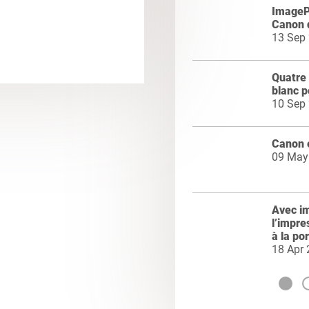
ImageP
Canon 
13 Sep
Quatre 
blanc 
10 Sep
Canon 
09 May
Avec i
l’impre
à la po
18 Apr