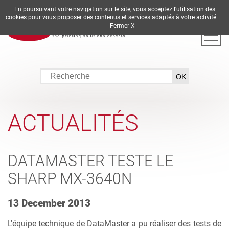
En poursuivant votre navigation sur le site, vous acceptez l'utilisation des
DE
EN
ES
FR
IT
cookies pour vous proposer des contenus et services adaptés à votre activité.
Fermer X
ACTUALITÉS
DATAMASTER TESTE LE
SHARP MX-3640N
13 December 2013
L'équipe technique de DataMaster a pu réaliser des tests de