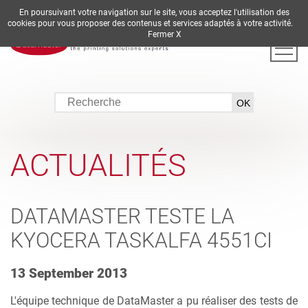
En poursuivant votre navigation sur le site, vous acceptez l'utilisation des
DE
EN
ES
FR
IT
cookies pour vous proposer des contenus et services adaptés à votre activité.
Fermer X
ACTUALITÉS
DATAMASTER TESTE LA
KYOCERA TASKALFA 4551CI
13 September 2013
L'équipe technique de DataMaster a pu réaliser des tests de