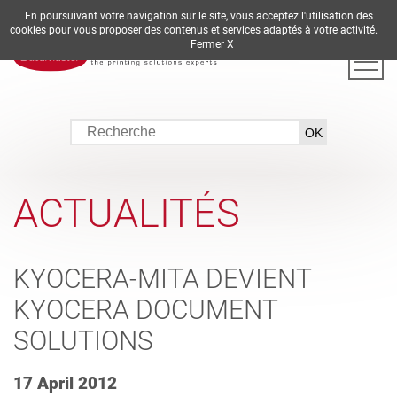
En poursuivant votre navigation sur le site, vous acceptez l'utilisation des
DE
EN
ES
FR
IT
cookies pour vous proposer des contenus et services adaptés à votre activité.
Fermer X
ACTUALITÉS
KYOCERA-MITA DEVIENT
KYOCERA DOCUMENT
SOLUTIONS
17 April 2012