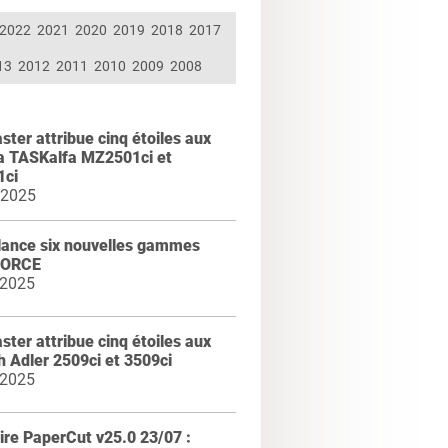
2022
2021
2020
2019
2018
2017
13
2012
2011
2010
2009
2008
ter attribue cinq étoiles aux
a TASKalfa MZ2501ci et
ci
 2025
lance six nouvelles gammes
FORCE
 2025
ter attribue cinq étoiles aux
 Adler 2509ci et 3509ci
 2025
re PaperCut v25.0 23/07 :