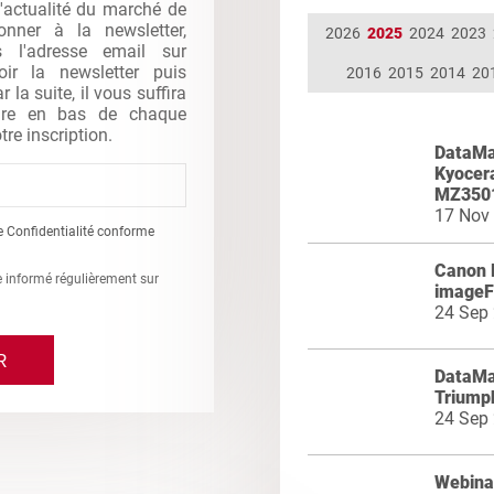
l'actualité du marché de
nner à la newsletter,
2026
2025
2024
2023
s l'adresse email sur
oir la newsletter puis
2016
2015
2014
20
la suite, il vous suffira
gure en bas de chaque
tre inscription.
DataMas
Kyocer
MZ3501
17 Nov
e Confidentialité conforme
Canon 
re informé régulièrement sur
image
24 Sep
DataMas
Triumph
24 Sep
Webinai