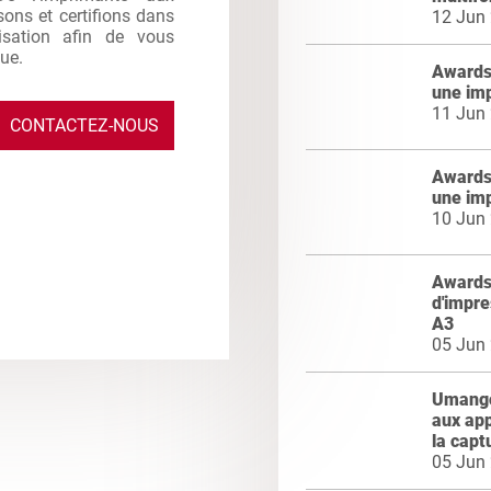
sons et certifions dans
12 Jun
ilisation afin de vous
que.
Awards 
une im
11 Jun
CONTACTEZ-NOUS
Awards 
une im
10 Jun
Awards 
d'impre
A3
05 Jun
Umango 
aux app
la capt
05 Jun