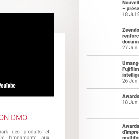
Nouvel
– prés
18 Jul 
Zeendoc
renforc
docume
27 Jun
Umango
Fujifil
intelli
26 Jun
Awards
18 Jun
ION DMO
Awards 
mark des produits et
d'impre
De l’imprimante aux
multifo