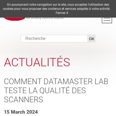
En poursuivant votre navigation sur le site, vous acceptez l'utilisation des
DE
EN
ES
FR
IT
cookies pour vous proposer des contenus et services adaptés à votre activité.
Fermer X
ACTUALITÉS
COMMENT DATAMASTER LAB
TESTE LA QUALITÉ DES
SCANNERS
15 March 2024